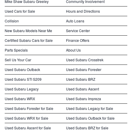
Mike Shaw Subaru Greeley
Community Involvement
Used Cars for Sale
Hours and Directions
Collision
Auto Loans
New Subaru Models Near Me
Service Center
Certified Subaru Cars for Sale
Finance Offers
Parts Specials
About Us
Sell Us Your Car
Used Subaru Crosstrek
Used Subaru Outback
Used Subaru Forester
Used Subaru STI S209
Used Subaru BRZ
Used Subaru Legacy
Used Subaru Ascent
Used Subaru WRX
Used Subaru Impreza
Used Subaru Forester for Sale
Used Subaru Legacy for Sale
Used Subaru WRX for Sale
Used Subaru Outback for Sale
Used Subaru Ascent for Sale
Used Subaru BRZ for Sale