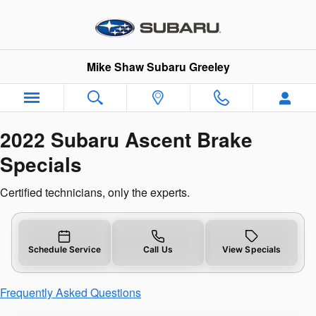
2022 Subaru Ascent Brake Speci
Skip to main content
Mike Shaw Subaru Greeley
2022 Subaru Ascent Brake
Specials
Certified technicians, only the experts.
Schedule Service
Call Us
View Specials
Frequently Asked Questions